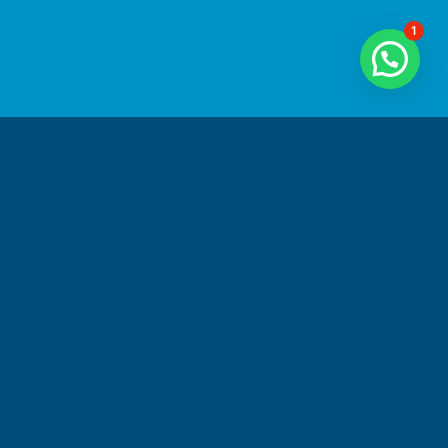
1
¿El funcionamiento irregular de tus grúas viajeras
está frenando tu producción? Sabemos lo frustrante
que puede ser cuando una grúa vital para tus
operaciones se avería.