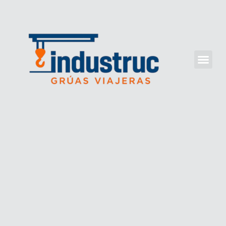
Grúas Vi